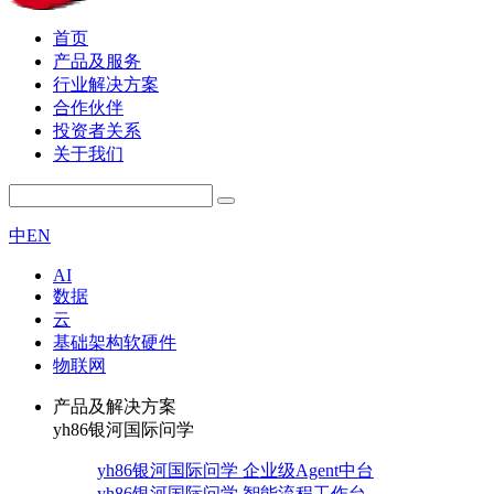
首页
产品及服务
行业解决方案
合作伙伴
投资者关系
关于我们
中
EN
AI
数据
云
基础架构软硬件
物联网
产品及解决方案
yh86银河国际问学
yh86银河国际问学 企业级Agent中台
yh86银河国际问学 智能流程工作台