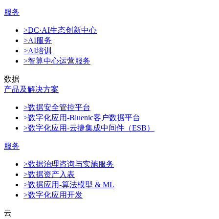
服务
>DC·AI生态创新中心
>AI服务
>AI培训
>智算中心运营服务
数据
产品及解决方案
>数据安全管控平台
>数字化应用-Bluenic客户数据平台
>数字化应用-云捷集成中间件（ESB）
服务
>数据治理咨询与实施服务
>数据资产入表
>数据应用-算法模型 & ML
>数字化应用开发
云